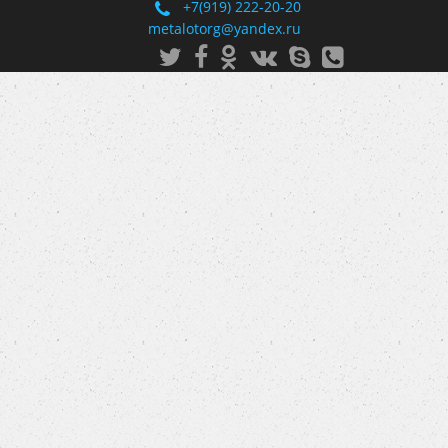
+7(919) 222-20-20
metalotorg@yandex.ru