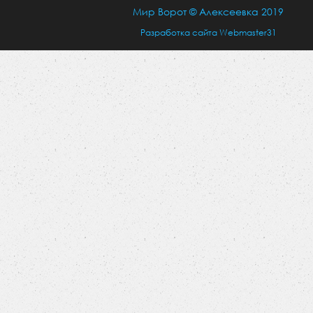
Мир Ворот © Алексеевка 2019
Разработка сайта Webmaster31