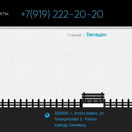
+7(919) 222-20-20
кты
Беседки
Главная
309000, г. Алексеевка, ул.
Тимирязева 5. Район
завода Химмаш