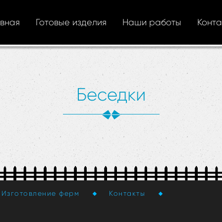
авная
Готовые изделия
Наши работы
Конта
Беседки
Изготовление ферм
Контакты