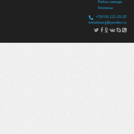
Район завода
Химмаш
+7(919) 222-20-20
metalotorg@yandex.ru