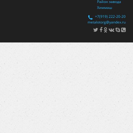
Район завода
Химмаш
+7(919) 222-20-20
metalotorg@yandex.ru