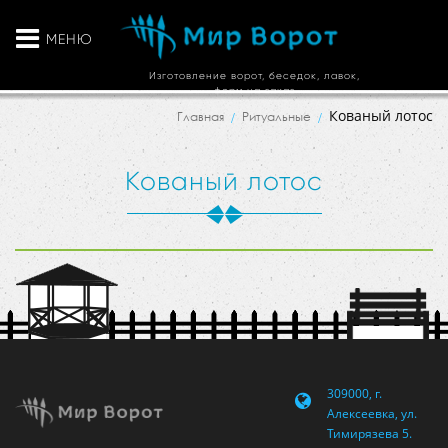
МЕНЮ
Изготовление ворот, беседок, лавок,
ферм на заказ
Кованый лотос
Главная
Ритуальные
Кованый лотос
309000, г.
Алексеевка, ул.
Тимирязева 5.